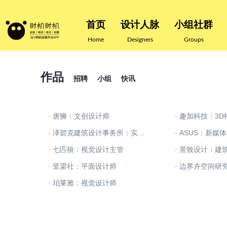
首页
设计人脉
小组社群
Home
Designers
Groups
作品
招聘
小组
快讯
· 唐狮：文创设计师
· 趣加科技：3
· 泽碧克建筑设计事务所：实习建筑设计师
· ASUS：新媒
· 七匹狼：视觉设计主管
· 景致设计：建
· 竖梁社：平面设计师
· 珀莱雅：视觉设计师