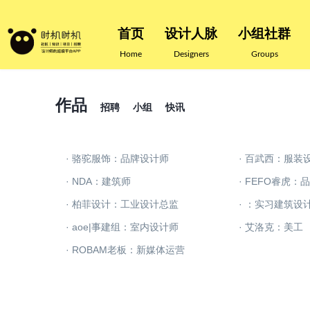
首页
设计人脉
小组社群
Home
Designers
Groups
作品
招聘
小组
快讯
· 骆驼服饰：品牌设计师
· 百武西：服装
· NDA：建筑师
· FEFO睿虎：
· 柏菲设计：工业设计总监
· ：实习建筑设
· aoe|事建组：室内设计师
· 艾洛克：美工
· ROBAM老板：新媒体运营