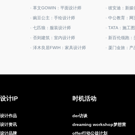
· 革文GOWIN：平面设计师
· 彼安迪：新
· 豌豆公主：手绘设计师
· 中公教育：
· 七匹狼：服装设计师
· TATA：施工
· 否则建筑：室内设计师
· 新百伦领跑：
· 泽木良居FWIH：家具设计师
· 厦门金旅：
设计IP
时机活动
设计作品
der访谈
设计资讯
dreaming workshop梦想营
设计品牌
offer行动公益计划