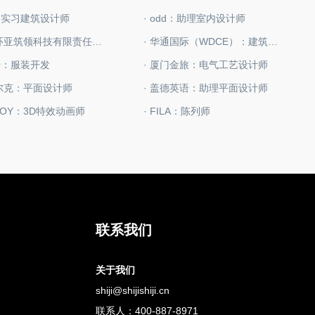
I：实习建筑设计师
· odd：助理室内设计师
· 四川环亚筑领科技有限责任公司：建筑设计总监
· 华通国际（WDCE）：建筑主创设计师
00：服装开发
· 厦门金旅：电气工艺设计师
星尔克：平面设计师
· 盖德英语：助理平面设计师
PJOY：3D特效动画师
· FILA：陈列师
联系我们
关于我们
shiji@shijishiji.cn
联系人：400-887-8971