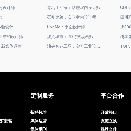
实习设计师
· 青岛生活家：助理室内设计师
· UD
监
· 否则建筑：实习室内设计师
X体验设计
· LiveMe：平面设计师
· 折8
工业结构设计师
· 波克城市：2D特效动画师
· 鸿
板：新媒体运营
· 浪尖智造工场：实习工业设计师
· TO
定制服务
平台合作
招聘托管
开放接口
op梦想营
媒体运营
友链互换
媒体期刊
品牌合作