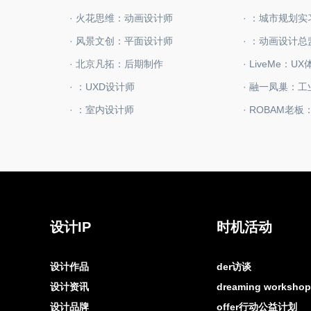
· 火花思维：动画设计师
· ：城市规划
· 风景文创：平面设计师
· ：动画设计总
· 北京凡拓：后期制作
· LiveMe：U
· ：UXD设计师
· 融一凤巢：
· ：室内设计师
· ROBAM老
设计IP
时机活动
设计作品
der访谈
设计资讯
dreaming worksh
设计品牌
offer行动公益计划