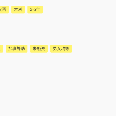
汉语
本科
3-5年
检
加班补助
未融资
男女均等