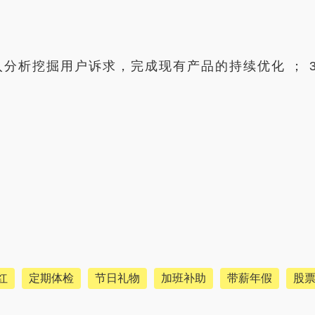
.深入分析挖掘用户诉求，完成现有产品的持续优化 ； 
红
定期体检
节日礼物
加班补助
带薪年假
股