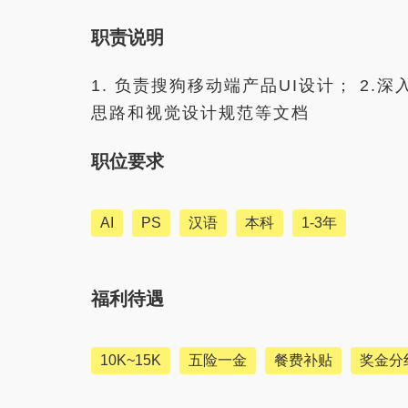
职责说明
1. 负责搜狗移动端产品UI设计； 2
思路和视觉设计规范等文档
职位要求
AI
PS
汉语
本科
1-3年
福利待遇
10K~15K
五险一金
餐费补贴
奖金分