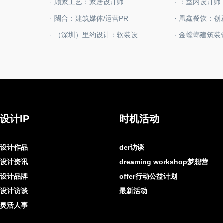
· 顾家工艺：家居设计师
· ：室内设计师
· 闊合：建筑媒体/运营PR
· 凰鑫餐饮：
· （深圳）里约设计：软装设计师
· 金螳螂建筑
设计IP
时机活动
设计作品
der访谈
设计资讯
dreaming workshop梦想营
设计品牌
offer行动公益计划
设计访谈
最新活动
灵活人事