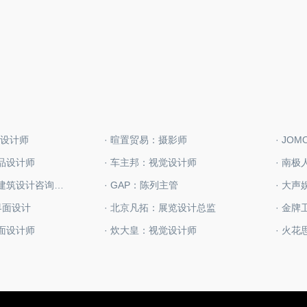
业设计师
· 暄置贸易：摄影师
产品设计师
· 车主邦：视觉设计师
· 南
· 瓦罗德皮斯特建筑设计咨询（北京）有限公司：实习建筑设计师
· GAP：陈列主管
· 大
UI界面设计
· 北京凡拓：展览设计总监
· 金
平面设计师
· 炊大皇：视觉设计师
· 火花