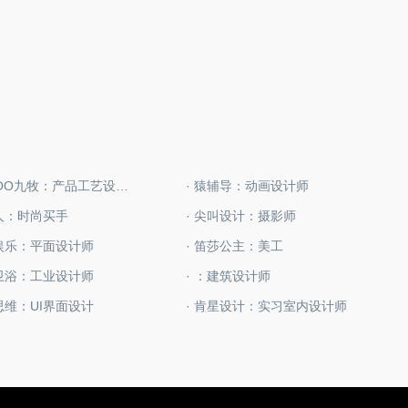
· JOMOO九牧：产品工艺设计师
· 猿辅导：动画设计师
极人：时尚买手
· 尖叫设计：摄影师
声娱乐：平面设计师
· 笛莎公主：美工
牌卫浴：工业设计师
· ：建筑设计师
思维：UI界面设计
· 肯星设计：实习室内设计师