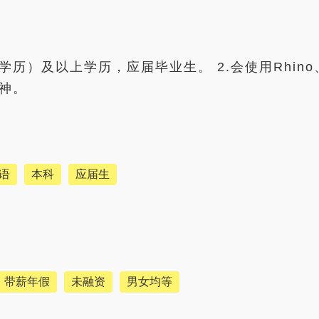
）及以上学历，应届毕业生。 2.会使用Rhino、Au
精神。
语
本科
应届生
带薪年假
未融资
男女均等