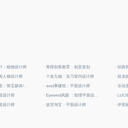
设计：植物设计师
· 青橙创客教育：创意策划
· 丝
动画人物设计师
· 十造九物：实习室内设计师
· 祖
· 大曾珠宝工作室：珠宝媒体/运营
· aoe|事建组：平面设计师
· 乐
家居设计师
· Eyewind风眼 ：助理平面设计师
视觉设计师
· 故宫淘宝：平面设计师
· 伊