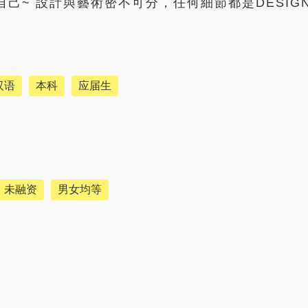
己~ 設計與藝術密不可分，任何細節都是DESIG
汉语
本科
应届生
未融资
男女均等