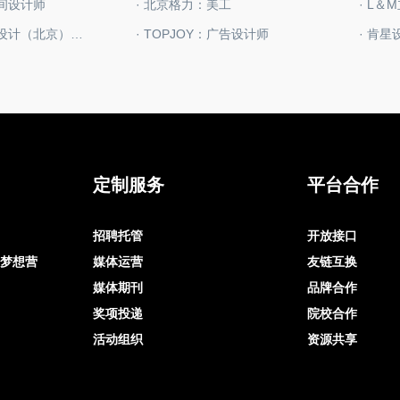
空间设计师
· 北京格力：美工
· 润土建筑规划设计（北京）有限公司：景观方案设计师
· TOPJOY：广告设计师
· 肯
定制服务
平台合作
招聘托管
开放接口
op梦想营
媒体运营
友链互换
媒体期刊
品牌合作
奖项投递
院校合作
活动组织
资源共享