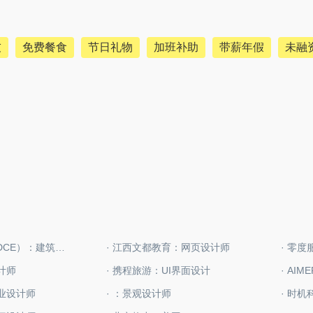
友
免费餐食
节日礼物
加班补助
带薪年假
未融
· 华通国际（WDCE）：建筑设计师
· 江西文都教育：网页设计师
· 零
计师
· 携程旅游：UI界面设计
· AI
工业设计师
· ：景观设计师
· 时