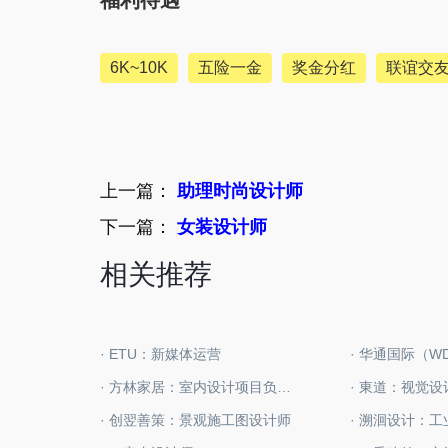
福利待遇
6K~10K
五险一金
奖金分红
联谊交
上一篇：
助理时尚设计师
下一篇：
女装设计师
相关推荐
· ETU：新媒体运营
· 方林家居：室内设计项目负责人
· 東道：视觉设
· 创翌善策：景观施工图设计师
· 溯洄设计：