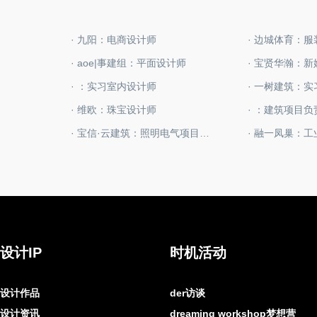
· 九阳：电商设计师
· 边城体育：
· aoe|事建组：平面设计师
· 宝贤华瀚：
· ：实习室内设计师
· 一树建筑：
· 维欧：珠宝设计师
· ：建筑项目负
· 宝信·云建筑：照明电气项目负责人
· 融一凤巢：
设计IP
时机活动
设计作品
der访谈
设计资讯
dreaming workshop梦想营