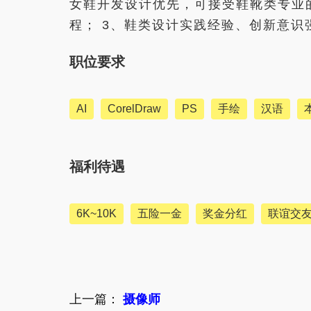
女鞋开发设计优先，可接受鞋靴类专业
程； 3、鞋类设计实践经验、创新意
职位要求
AI
CorelDraw
PS
手绘
汉语
福利待遇
6K~10K
五险一金
奖金分红
联谊交
上一篇：
摄像师