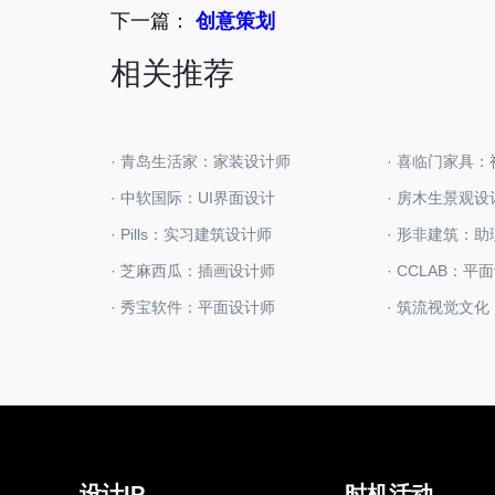
下一篇：
创意策划
相关推荐
· 青岛生活家：家装设计师
· 喜临门家具
· 中软国际：UI界面设计
· 房木生景观
· Pills：实习建筑设计师
· 形非建筑：
· 芝麻西瓜：插画设计师
· CCLAB：平
· 秀宝软件：平面设计师
· 筑流视觉文
设计IP
时机活动