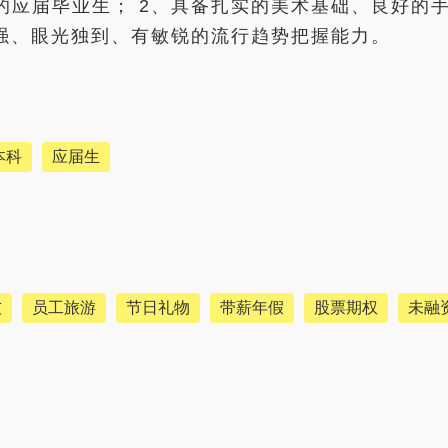
的应届毕业生； 2、具备扎实的美术基础、良好的
识强、眼光独到、有敏锐的流行趋势把握能力。
本科
应届生
友
员工旅游
节日礼物
带薪年假
股票期权
未融