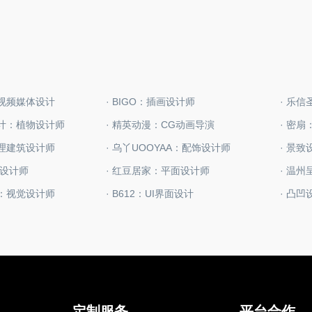
：视频媒体设计
· BIGO：插画设计师
· 乐
设计：植物设计师
· 精英动漫：CG动画导演
· 密
助理建筑设计师
· 乌丫UOOYAA：配饰设计师
· 景
面设计师
· 红豆居家：平面设计师
化：视觉设计师
· B612：UI界面设计
· 凸
定制服务
平台合作