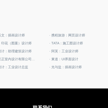
信圣文：插画设计师
· 携程旅游：网页设计师
扇：印花（图案）设计师
· TATA：施工图设计师
致设计：助理建筑设计师
· 阿芙：工业设计师
· 温州呈正室内设计有限公司：室内设计项目负责人
· 東道：UI界面设计
凹设计：工业设计总监
· 光与盐：插画设计师
联系我们