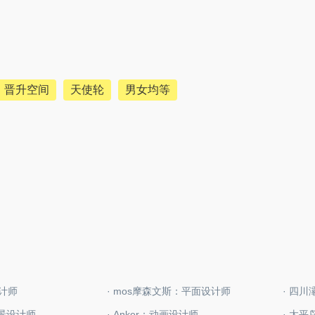
晋升空间
天使轮
男女均等
设计师
· mos摩森文斯：平面设计师
· 四
场景设计师
· Anker：动画设计师
· 太