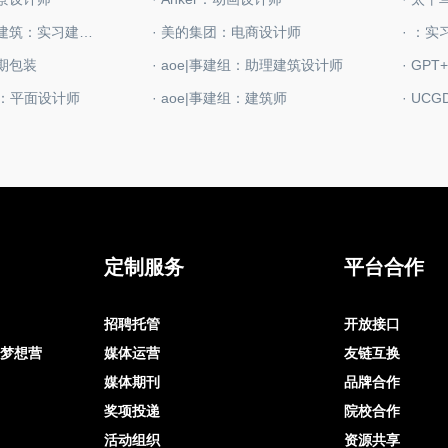
· （深圳）无量建筑：实习建筑设计师
· 美的集团：电商设计师
· ：
后期包装
· aoe|事建组：助理建筑设计师
· GP
艺：平面设计师
· aoe|事建组：建筑师
· UC
定制服务
平台合作
招聘托管
开放接口
op梦想营
媒体运营
友链互换
媒体期刊
品牌合作
奖项投递
院校合作
活动组织
资源共享