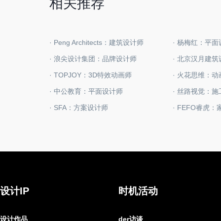
相关推荐
· Peng Architects：建筑设计师
· 杨梅红：平
· 浪尖设计集团：品牌设计师
· TOPJOY：3D特效动画师
· 火花思维：
· 中公教育：平面设计师
· 丝路视觉：
· SFA：方案设计师
· FEFO睿虎
设计IP
时机活动
设计作品
der访谈