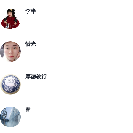
李半
惜光
厚德敦行
春