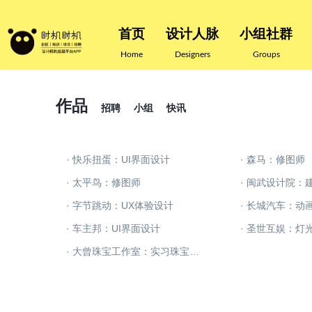
首页
设计人脉
小组社群
Home
Designers
Groups
作品
招聘
小组
快讯
· 快乐扭蛋：UI界面设计
· 森马：修图师
· 太平鸟：修图师
· 闽武设计院：
· 字节跳动：UX体验设计
· 长城汽车：动
· 车主邦：UI界面设计
· 圣世互娱：灯
· 大曾珠宝工作室：实习珠宝设计师