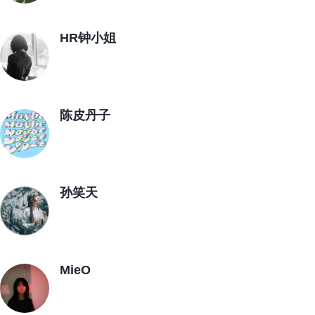
HR钟小姐
陈皮丹子
孙笑天
MieO