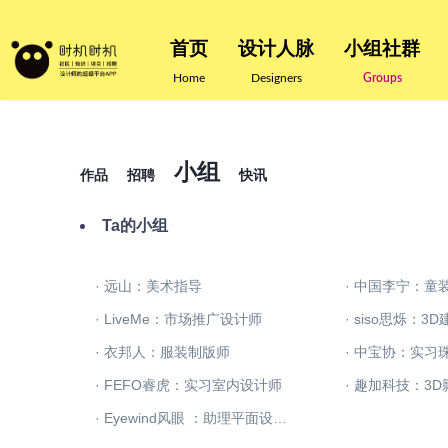
首页
设计人脉
小组社群
Home
Designers
Groups
小组
作品
招聘
快讯
Ta的小组
· 远山：美术指导
· 中国李宁：童
· LiveMe：市场推广设计师
· siso思烁：3
· 衣邦人：服装制版师
· 中宝协：实习
· FEFO睿虎：实习室内设计师
· 趣加科技：3
· Eyewind风眼 ：助理平面设计师