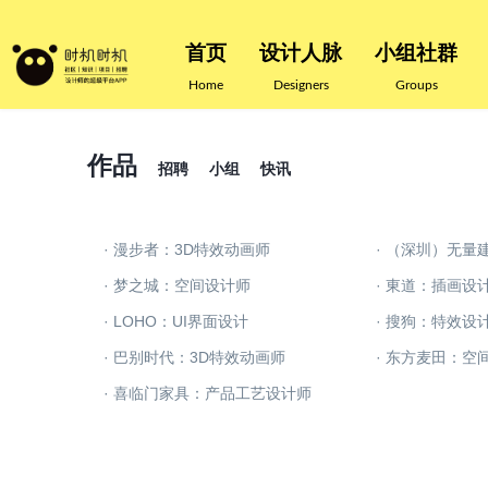
首页
设计人脉
小组社群
Home
Designers
Groups
作品
招聘
小组
快讯
· 漫步者：3D特效动画师
· （深圳）无量
· 梦之城：空间设计师
· 東道：插画设
· LOHO：UI界面设计
· 搜狗：特效设
· 巴别时代：3D特效动画师
· 东方麦田：空
· 喜临门家具：产品工艺设计师